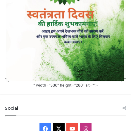
" width="336" height="280" alt="">
Social
Facebook
X
YouTube
Instagram