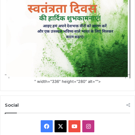
" width="336" height="280" alt="">
Social
Facebook
X
YouTube
Instagram