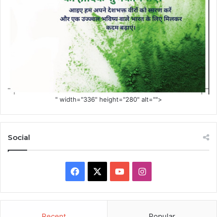
" width="336" height="280" alt="">
Social
Facebook
X
YouTube
Instagram
Recent
Popular