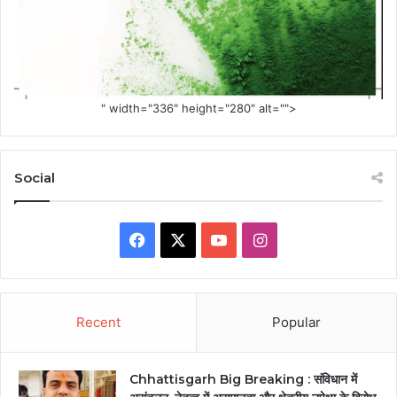
" width="336" height="280" alt="">
Social
Facebook
X
YouTube
Instagram
Recent
Popular
Chhattisgarh Big Breaking : संविधान में