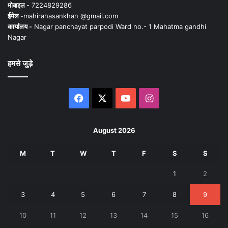
मोबाइल -
7224829286
ईमेल -
mahirahasankhan @gmail.com
कार्यालय -
Nagar panchayat parpodi Ward no.- 1 Mahatma gandhi
Nagar
हमसे जुड़े
Facebook
X
YouTube
Instagram
August 2026
M
T
W
T
F
S
S
1
2
3
4
5
6
7
8
9
10
11
12
13
14
15
16