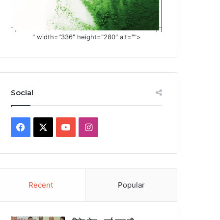
" width="336" height="280" alt="">
Social
Facebook
X
YouTube
Instagram
Recent
Popular