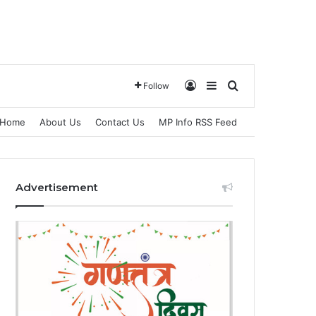
Log In
Sidebar
Search for
Follow
Home
About Us
Contact Us
MP Info RSS Feed
Advertisement