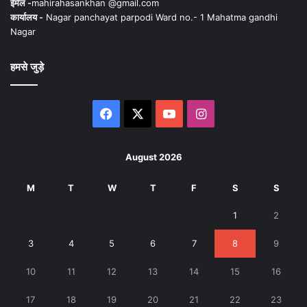
ईमेल -
mahirahasankhan @gmail.com
कार्यालय -
Nagar panchayat parpodi Ward no.- 1 Mahatma gandhi
Nagar
हमसे जुड़े
Facebook
X
YouTube
Instagram
August 2026
M
T
W
T
F
S
S
1
2
3
4
5
6
7
8
9
10
11
12
13
14
15
16
17
18
19
20
21
22
23