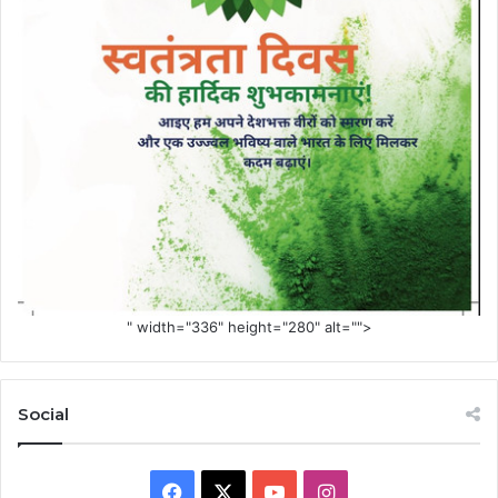
" width="336" height="280" alt="">
Social
Facebook
X
YouTube
Instagram