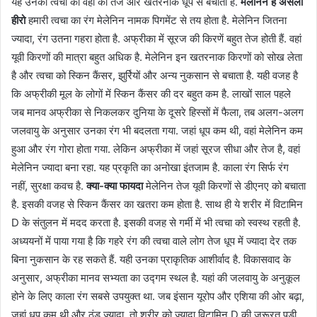
यह उनकी त्वचा को वहां की तेज और खतरनाक धूप से बचाता है.
मेलेनिन है असली
हीरो
हमारी त्वचा का रंग मेलेनिन नामक पिगमेंट से तय होता है. मेलेनिन जितना
ज्यादा, रंग उतना गहरा होता है. अफ्रीका में सूरज की किरणें बहुत तेज होती हैं. वहां
यूवी किरणों की मात्रा बहुत अधिक है. मेलेनिन इन खतरनाक किरणों को सोख लेता
है और त्वचा को स्किन कैंसर, झुर्रियों और अन्य नुकसान से बचाता है. यही वजह है
कि अफ्रीकी मूल के लोगों में स्किन कैंसर की दर बहुत कम है. लाखों साल पहले
जब मानव अफ्रीका से निकलकर दुनिया के दूसरे हिस्सों में फैला, तब अलग-अलग
जलवायु के अनुसार उनका रंग भी बदलता गया. जहां धूप कम थी, वहां मेलेनिन कम
हुआ और रंग गोरा होता गया. लेकिन अफ्रीका में जहां सूरज सीधा और तेज है, वहां
मेलेनिन ज्यादा बना रहा. यह प्रकृति का अनोखा इंतजाम है. काला रंग सिर्फ रंग
नहीं, सुरक्षा कवच है.
क्या-क्या फायदा
मेलेनिन तेज यूवी किरणों से डीएनए को बचाता
है. इसकी वजह से स्किन कैंसर का खतरा कम होता है. साथ ही ये शरीर में विटामिन
D के संतुलन में मदद करता है. इसकी वजह से गर्मी में भी त्वचा को स्वस्थ रहती है.
अध्ययनों में पाया गया है कि गहरे रंग की त्वचा वाले लोग तेज धूप में ज्यादा देर तक
बिना नुकसान के रह सकते हैं. यही उनका प्राकृतिक आशीर्वाद है. विकासवाद के
अनुसार, अफ्रीका मानव सभ्यता का उद्गम स्थल है. यहां की जलवायु के अनुकूल
होने के लिए काला रंग सबसे उपयुक्त था. जब इंसान यूरोप और एशिया की ओर बढ़ा,
जहां धूप कम थी और ठंड ज्यादा, तो शरीर को ज्यादा विटामिन D की जरूरत पड़ी.