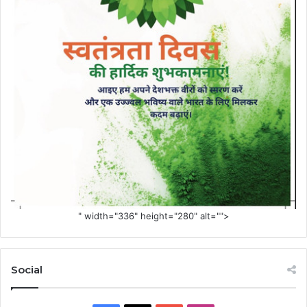
" width="336" height="280" alt="">
Social