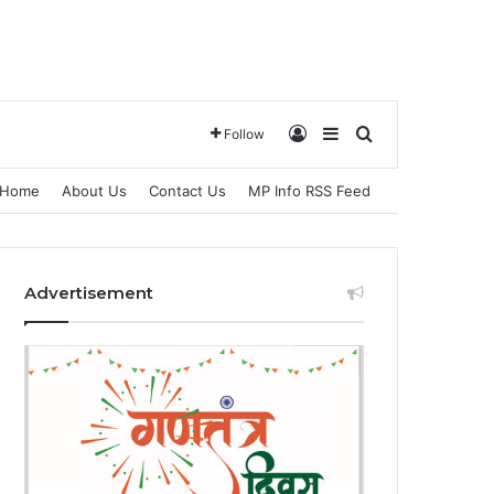
Log In
Sidebar
Search for
Follow
Home
About Us
Contact Us
MP Info RSS Feed
Advertisement