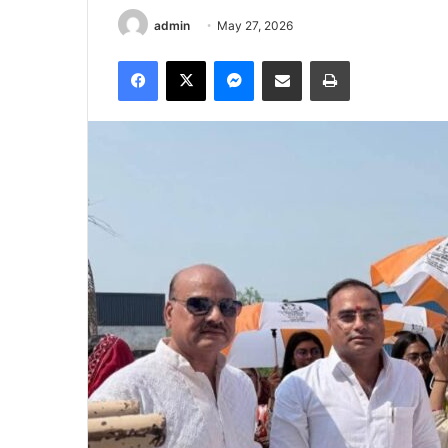
admin
May 27, 2026
Facebook
X
Messenger
Share via Email
Print