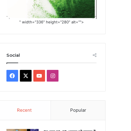
" width="336" height="280" alt="">
Social
Facebook
X
YouTube
Instagram
Recent
Popular