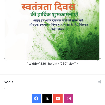
" width="336" height="280" alt="">
Social
Facebook
X
YouTube
Instagram